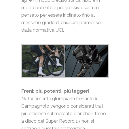
agire in modo preciso sul cambio e in
modo potente e progressivo sui freni
pensato per essere inclinato fino al
massimo grado di chiusura permesso
dalla normativa UCI.
Freni: più potenti, più leggeri
Notoriamente gli impianti frenanti di
Campagnolo vengono considerati tra i
più efficienti sul mercato e anche il freno
a disco del Super Record 13 non si
sottrae a questa caratteristica.