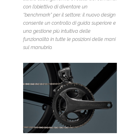
con l’obiettivo di diventare un
“benchmark” per il settore: il nuovo design
consente un controllo di guida superiore e
una gestione più intuitiva delle
funzionalità in tutte le posizioni delle mani
sul manubrio.