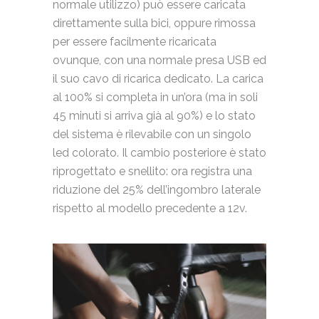
normale utilizzo) può essere caricata
direttamente sulla bici, oppure rimossa
per essere facilmente ricaricata
ovunque, con una normale presa USB ed
il suo cavo di ricarica dedicato. La carica
al 100% si completa in un’ora (ma in soli
45 minuti si arriva già al 90%) e lo stato
del sistema è rilevabile con un singolo
led colorato. Il cambio posteriore è stato
riprogettato e snellito: ora registra una
riduzione del 25% dell’ingombro laterale
rispetto al modello precedente a 12v.