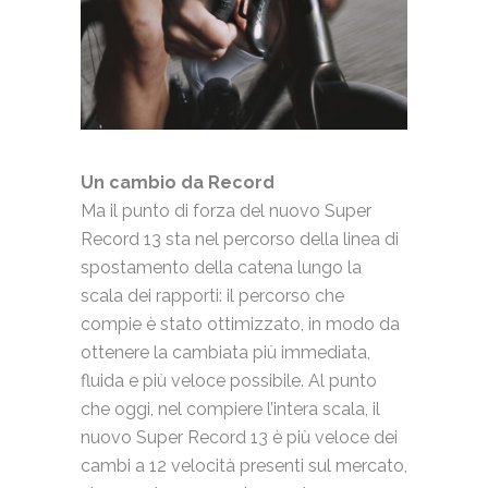
Un cambio da Record
Ma il punto di forza del nuovo Super
Record 13 sta nel percorso della linea di
spostamento della catena lungo la
scala dei rapporti: il percorso che
compie è stato ottimizzato, in modo da
ottenere la cambiata più immediata,
fluida e più veloce possibile. Al punto
che oggi, nel compiere l’intera scala, il
nuovo Super Record 13 è più veloce dei
cambi a 12 velocità presenti sul mercato,