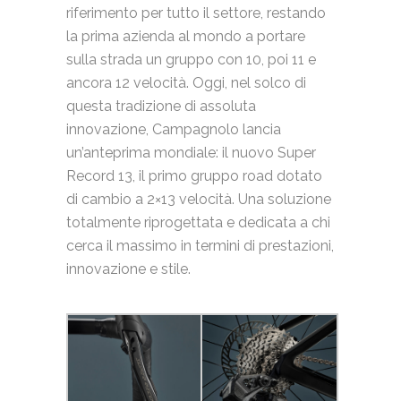
riferimento per tutto il settore, restando
la prima azienda al mondo a portare
sulla strada un gruppo con 10, poi 11 e
ancora 12 velocità. Oggi, nel solco di
questa tradizione di assoluta
innovazione, Campagnolo lancia
un’anteprima mondiale: il nuovo Super
Record 13, il primo gruppo road dotato
di cambio a 2×13 velocità. Una soluzione
totalmente riprogettata e dedicata a chi
cerca il massimo in termini di prestazioni,
innovazione e stile.