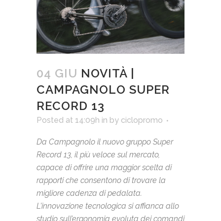
04 GIU
NOVITÀ |
CAMPAGNOLO SUPER
RECORD 13
Posted at 14:09h
in
by
ciclopromo
Da Campagnolo il nuovo gruppo Super
Record 13, il più veloce sul mercato,
capace di offrire una maggior scelta di
rapporti che consentono di trovare la
migliore cadenza di pedalata.
L’innovazione tecnologica si affianca allo
studio sull’ergonomia evoluta dei comandi