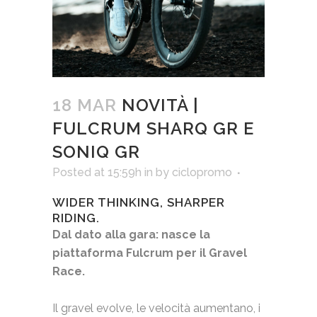
18 MAR
NOVITÀ |
FULCRUM SHARQ GR E
SONIQ GR
Posted at 15:59h
in
by
ciclopromo
WIDER THINKING, SHARPER
RIDING.
Dal dato alla gara: nasce la
piattaforma Fulcrum per il Gravel
Race.
Il gravel evolve, le velocità aumentano, i