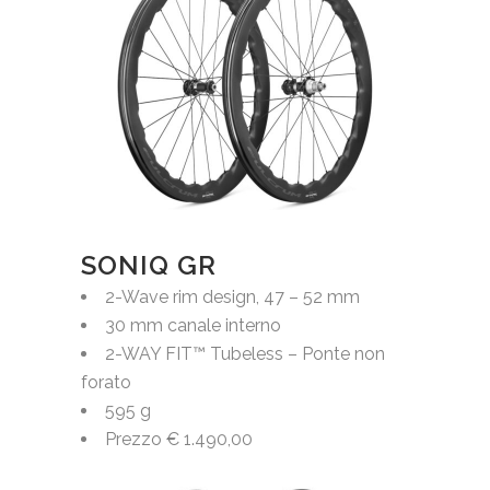
SONIQ GR
2-Wave rim design, 47 – 52 mm
30 mm canale interno
2-WAY FIT™ Tubeless – Ponte non
forato
595 g
Prezzo € 1.490,00