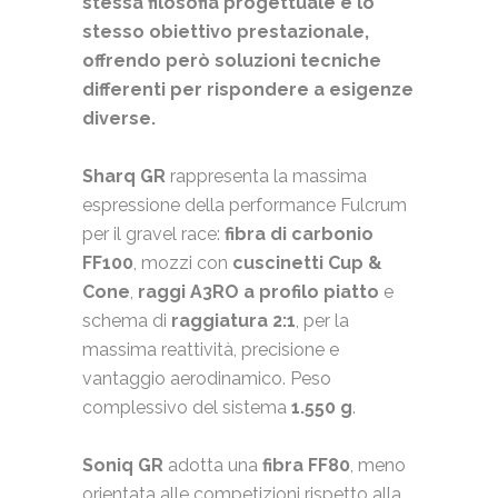
stessa filosofia progettuale e lo
stesso obiettivo prestazionale,
offrendo però soluzioni tecniche
differenti per rispondere a esigenze
diverse.
Sharq GR
rappresenta la massima
espressione della performance Fulcrum
per il gravel race:
fibra di carbonio
FF100
, mozzi con
cuscinetti Cup &
Cone
,
raggi A3RO a profilo piatto
e
schema di
raggiatura 2:1
, per la
massima reattività, precisione e
vantaggio aerodinamico. Peso
complessivo del sistema
1.550 g
.
Soniq GR
adotta una
fibra FF80
, meno
orientata alle competizioni rispetto alla