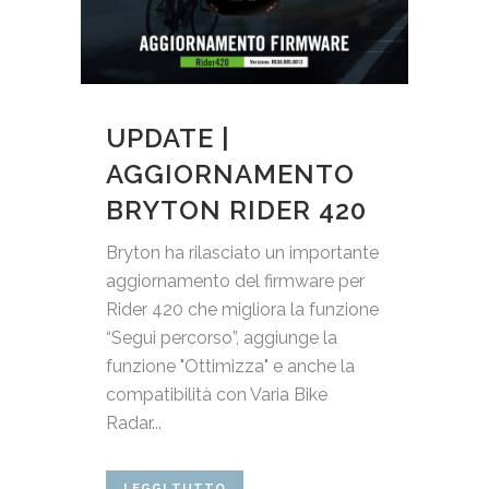
UPDATE |
AGGIORNAMENTO
BRYTON RIDER 420
Bryton ha rilasciato un importante
aggiornamento del firmware per
Rider 420 che migliora la funzione
“Segui percorso”, aggiunge la
funzione "Ottimizza" e anche la
compatibilità con Varia Bike
Radar...
LEGGI TUTTO