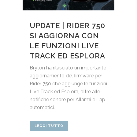
UPDATE | RIDER 750
SI AGGIORNA CON
LE FUNZIONI LIVE
TRACK ED ESPLORA
Bryton ha rilasciato un importante
aggiornamento del firmware per
Rider 750 che aggiunge le funzioni
Live Track ed Esplora, oltre alle
notifiche sonore per Allarmi e Lap
automatici....
LEGGI TUTTO